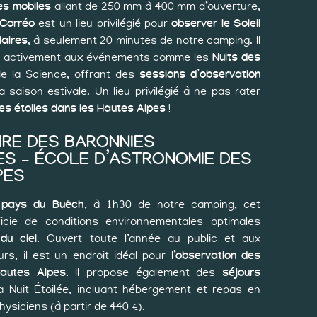
es mobiles
allant de 250 mm à 400 mm d’ouverture,
 Corréo
est un lieu privilégié pour
observer le Soleil
laires
, à seulement 20 minutes de notre camping. Il
nt activement aux événements comme les
Nuits des
e la Science, offrant des
sessions d’observation
a saison estivale. Un lieu privilégié à ne pas rater
es étoiles dans les Hautes Alpes
!
RE DES BARONNIES
S – ÉCOLE D’ASTRONOMIE DES
PES
 pays du Buëch
, à 1h30 de notre camping, cet
icie de conditions environnementales optimales
du ciel
. Ouvert toute l’année au public et aux
, il est un endroit idéal pour l’
observation des
Hautes Alpes
. Il propose également des
séjours
Nuit Étoilée, incluant hébergement et repas en
ysiciens (à partir de 440 €).