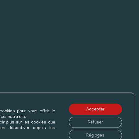
Accepter
cookies pour vous offrir la
©2026
Camping les Rives du Lac
par
Geek
sur notre site.
ir plus sur les cookies que
Refuser
Tonic
-
Mentions légales
-
Politique de
les désactiver depuis les
confidentialité
Réglages