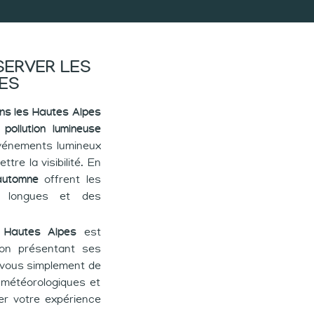
SERVER LES
PES
ans les Hautes Alpes
e
pollution lumineuse
 événements lumineux
re la visibilité. En
l’automne
offrent les
us longues et des
s Hautes Alpes
est
son présentant ses
-vous simplement de
s météorologiques et
ser votre expérience