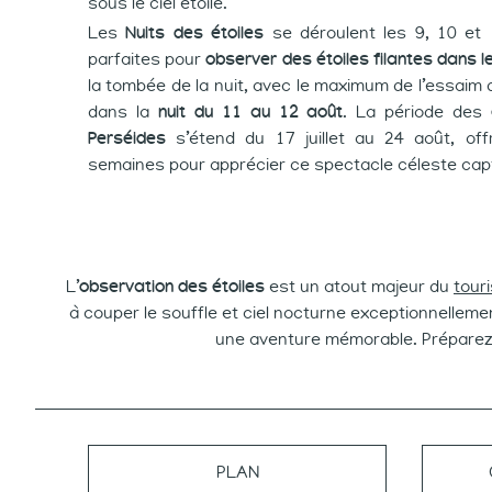
sous le ciel étoilé.
Les
Nuits des étoiles
se déroulent les 9, 10 et
parfaites pour
observer des étoiles filantes dans 
la tombée de la nuit, avec le maximum de l’essaim
dans la
nuit du 11 au 12 août
. La période des
Perséides
s’étend du 17 juillet au 24 août, offr
semaines pour apprécier ce spectacle céleste capt
L’
observation des étoiles
est un atout majeur du
tour
à couper le souffle et ciel nocturne exceptionnelleme
une aventure mémorable. Préparez-v
PLAN