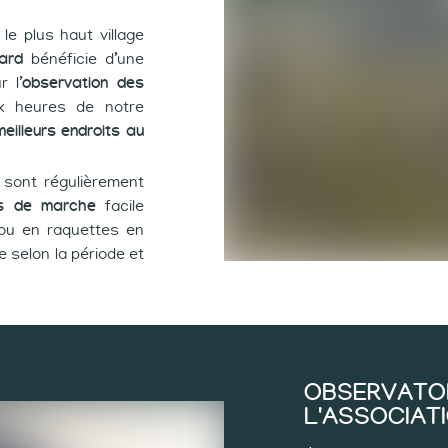
le plus haut village
ard
bénéficie d’une
 l’
observation des
x heures de notre
eilleurs endroits au
 sont régulièrement
s de marche
facile
u en raquettes en
e selon la période et
OBSERVATOI
L'ASSOCIAT