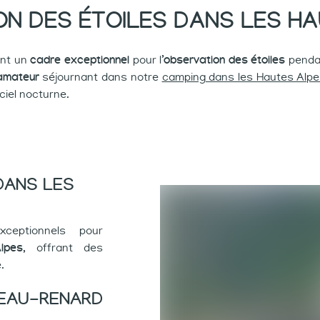
N DES ÉTOILES DANS LES H
rent un
cadre exceptionnel
pour l’
observation des étoiles
pendan
amateur
séjournant dans notre
camping dans les Hautes Alp
ciel nocturne.
DANS LES
xceptionnels pour
lpes
, offrant des
.
TEAU-RENARD