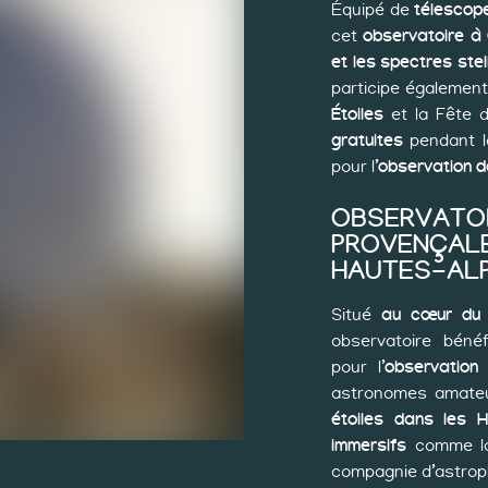
Équipé de
télescop
cet
observatoire à
et les spectres stel
participe égaleme
Étoiles
et la Fête d
gratuites
pendant l
pour l’
observation d
OBSERVATOI
PROVENÇALE
HAUTES-AL
Situé
au cœur du
observatoire bénéf
pour l’
observation 
astronomes amateurs
étoiles dans les 
immersifs
comme la 
compagnie d’astroph