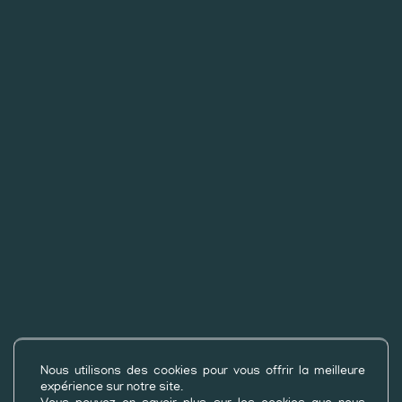
©2026
Camping les Rives du Lac
par
Geek Tonic
-
Nous utilisons des cookies pour vous offrir la meilleure
expérience sur notre site.
Mentions légales
-
Politique de confidentialité