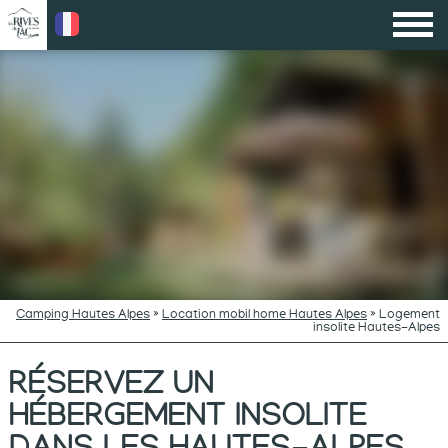
Camping Hautes Alpes
»
Location mobil home Hautes Alpes
»
Logement
insolite Hautes-Alpes
RÉSERVEZ UN
HÉBERGEMENT INSOLITE
DANS LES HAUTES-ALPES