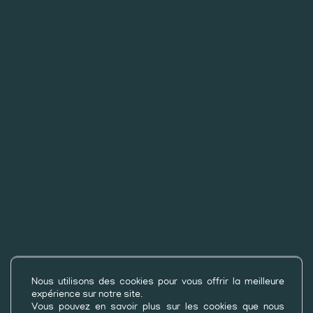
©2026
Camping les Rives du Lac
par
Geek Tonic
-
Nous utilisons des cookies pour vous offrir la meilleure
expérience sur notre site.
Mentions légales
-
Politique de confidentialité
Vous pouvez en savoir plus sur les cookies que nous