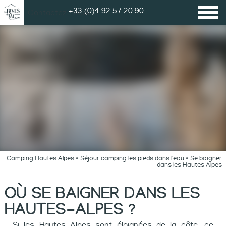
+33 (0)4 92 57 20 90
Contactez-nous
Camping Hautes Alpes
»
Séjour camping les pieds dans l'eau
»
Se baigner
dans les Hautes Alpes
OÙ SE BAIGNER DANS LES
HAUTES-ALPES ?
Si les Hautes-Alpes sont éloignées de la côte, ce