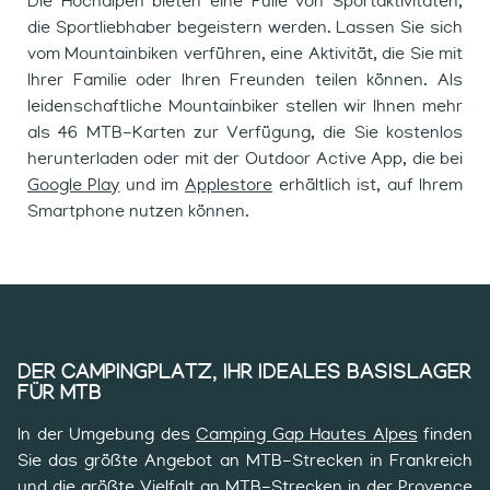
Die Hochalpen bieten eine Fülle von Sportaktivitäten,
die Sportliebhaber begeistern werden. Lassen Sie sich
vom Mountainbiken verführen, eine Aktivität, die Sie mit
Ihrer Familie oder Ihren Freunden teilen können. Als
leidenschaftliche Mountainbiker stellen wir Ihnen mehr
als 46 MTB-Karten zur Verfügung, die Sie kostenlos
herunterladen oder mit der Outdoor Active App, die bei
Google Play
und im
Applestore
erhältlich ist, auf Ihrem
Smartphone nutzen können.
DER CAMPINGPLATZ, IHR IDEALES BASISLAGER
FÜR MTB
In der Umgebung des
Camping Gap Hautes Alpes
finden
Sie das größte Angebot an MTB-Strecken in Frankreich
und die größte Vielfalt an MTB-Strecken in der Provence