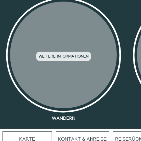
WANDERN
KARTE
KONTAKT & ANREISE
REISERÜC